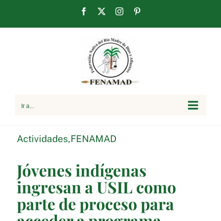
Saltar
Facebook
X
Instagram
Pinterest
al
contenido
Ir a...
Actividades
,
FENAMAD
Jóvenes indígenas
ingresan a USIL como
parte de proceso para
acceder a programa