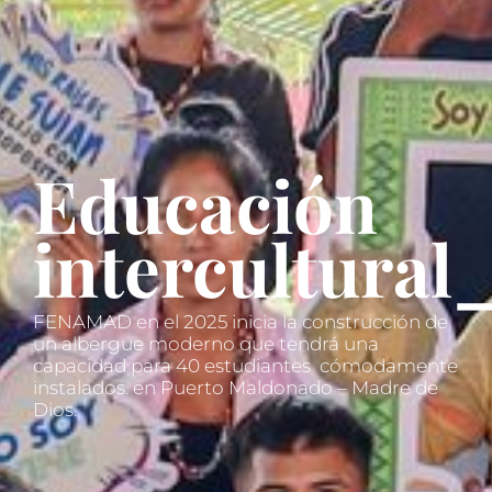
Educación
intercultural
FENAMAD en el 2025 inicia la construcción de
un albergue moderno que tendrá una
capacidad para 40 estudiantes cómodamente
instalados. en Puerto Maldonado – Madre de
Dios.