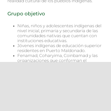
realidad cultural de los pueblos indígenas.
Grupo objetivo
Niñas, niños y adolescentes indígenas del
nivel inicial, primaria y secundaria de las
comunidades nativas que cuentan con
instituciones educativas.
Jóvenes indígenas de educación superior
residentes en Puerto Maldonado.
Fenamad, Coharyima, Coinbamad y las
organizaciones que conforman el
movimiento indígena de Madre de Dios.
¿Qué hacemos?
El área busca velar por la calidad y mejora de la
educación de niños, niñas y jóvenes
estudiantes del nivel superior de las
comunidades nativas, exigiendo el
cumplimiento a los sectores competentes del
estado, la atención oportuna para garantizar