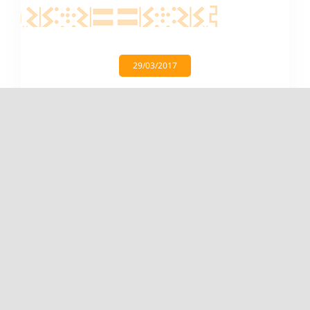
29/03/2017
Actividades
,
Cultura
,
Derecho
,
FENAMAD
,
Madre de Dios
,
Medio Ambiente
FENAMAD y UNAMAD juntos por
el desarrollo y fortalecimiento de
los derechos colectivos de los
pueblos indígenas.