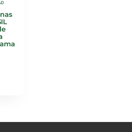
AD
enas
IL
de
a
rama