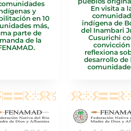
pueblos origina
comunidades
En visita a l
indígenas y
comunida
ilitación en 10
indígena de B
nidades más,
del Inambari J
rma parte de
Cusurichi c
manda de la
convicción
FENAMAD.
reflexiona so
desarrollo de 
comunidade