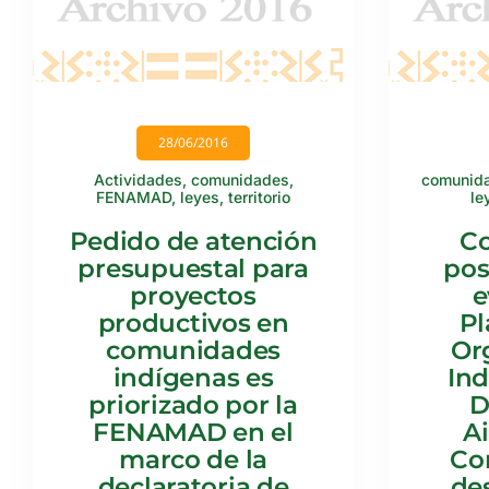
28/06/2016
Actividades
,
comunidades
,
comunid
FENAMAD
,
leyes
,
territorio
le
Pedido de atención
Co
presupuestal para
pos
proyectos
e
productivos en
Pl
comunidades
Or
indígenas es
Ind
priorizado por la
D
FENAMAD en el
A
marco de la
Con
declaratoria de
de