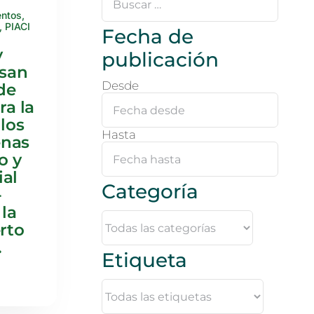
…
entos
,
,
PIACI
Fecha de
y
publicación
san
Desde
de
ra la
los
Hasta
enas
o y
ial
Categoría
-
la
rto
.
Etiqueta