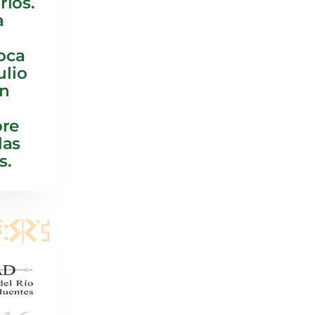
rios.
a
d
oca
ulio
on
bre
las
s.