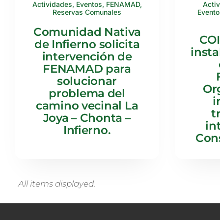
Actividades
,
Eventos
,
FENAMAD
,
Acti
Reservas Comunales
Evento
Comunidad Nativa
CO
de Infierno solicita
insta
intervención de
FENAMAD para
solucionar
Or
problema del
i
camino vecinal La
t
Joya – Chonta –
in
Infierno.
Cons
All items displayed.