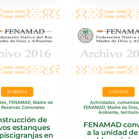
31/08/2016
21/07/2016
des
,
FENAMAD
,
Madre de
Actividades
,
comunida
,
Reservas Comunales
FENAMAD
,
Madre de Dios
Ambiente
,
territorio
strucción de
FENAMAD con
vos estanques
a la unidad de
piscigranjas en