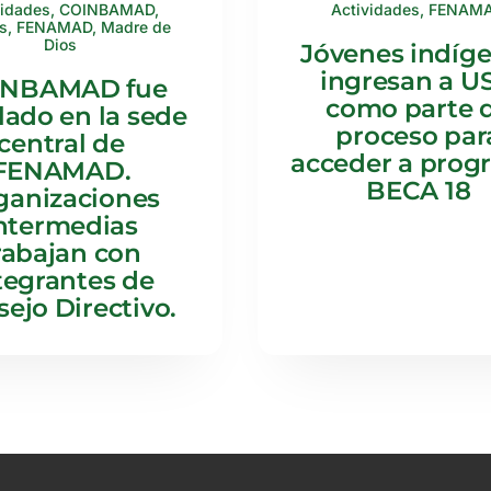
vidades
,
COINBAMAD
,
Actividades
,
FENAM
s
,
FENAMAD
,
Madre de
Dios
Jóvenes indíg
ingresan a US
INBAMAD fue
como parte 
lado en la sede
proceso par
central de
acceder a prog
FENAMAD.
BECA 18
ganizaciones
ntermedias
rabajan con
tegrantes de
ejo Directivo.