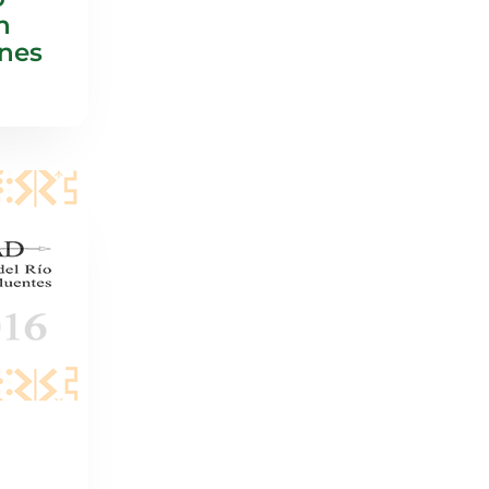
n
ones