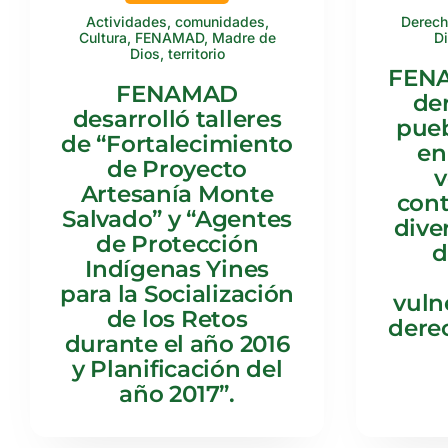
Actividades
,
comunidades
,
Derec
Cultura
,
FENAMAD
,
Madre de
D
Dios
,
territorio
FENA
FENAMAD
de
desarrolló talleres
pueb
de “Fortalecimiento
en
de Proyecto
v
Artesanía Monte
cont
Salvado” y “Agentes
dive
de Protección
d
Indígenas Yines
para la Socialización
vuln
de los Retos
dere
durante el año 2016
y Planificación del
año 2017”.