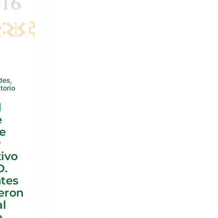
des
,
itorio
d
e
ue
r
tivo
D.
tes
eron
al
o