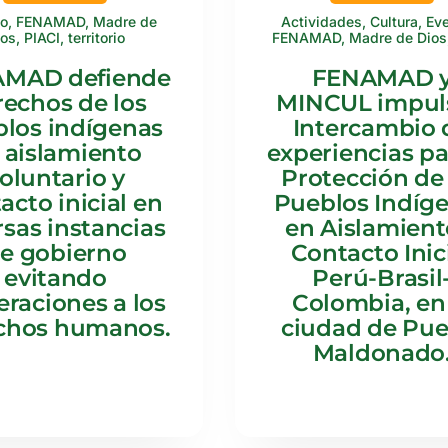
ho
,
FENAMAD
,
Madre de
Actividades
,
Cultura
,
Ev
ios
,
PIACI
,
territorio
FENAMAD
,
Madre de Dios
MAD defiende
FENAMAD 
rechos de los
MINCUL impul
los indígenas
Intercambio 
 aislamiento
experiencias pa
oluntario y
Protección de 
acto inicial en
Pueblos Indíg
rsas instancias
en Aislamient
e gobierno
Contacto Inic
evitando
Perú-Brasil
eraciones a los
Colombia, en 
chos humanos.
ciudad de Pue
Maldonado