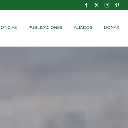
Facebook
X
Instagram
Pinte
OTICIAS
PUBLICACIONES
ALIADOS
DONAR