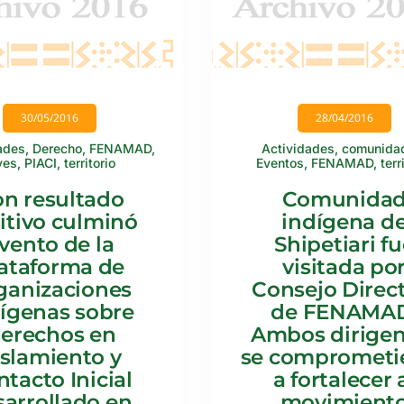
30/05/2016
28/04/2016
ades
,
Derecho
,
FENAMAD
,
Actividades
,
comunida
yes
,
PIACI
,
territorio
Eventos
,
FENAMAD
,
terr
n resultado
Comunida
itivo culminó
indígena d
vento de la
Shipetiari f
ataforma de
visitada po
ganizaciones
Consejo Direc
ígenas sobre
de FENAMA
erechos en
Ambos dirigen
islamiento y
se comprometi
tacto Inicial
a fortalecer 
sarrollado en
movimient