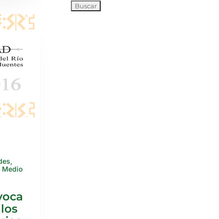
des
,
,
Medio
voca
 los