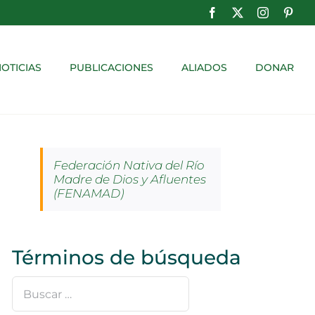
Facebook
X
Instagram
Pinte
OTICIAS
PUBLICACIONES
ALIADOS
DONAR
Federación Nativa del Río
Madre de Dios y Afluentes
(FENAMAD)
Términos de búsqueda
Buscar
…