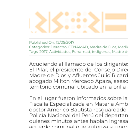
Published On: 12/05/2017
Categories:
Derecho
,
FENAMAD
,
Madre de Dios
,
Medi
Tags:
2017
,
Actividades
,
Fenamad
,
indígenas
,
Madre d
Acudiendo al llamado de los dirigente
El Pilar, el presidente del Consejo Dir
Madre de Dios y Afluentes Julio Ricar
abogado Milton Mercado Apaza, asesor
territorio comunal ubicado en la orilla
En el lugar fueron informados sobre la
Fiscalía Especializada en Materia Amb
doctor Américo Bautista resguardado 
Policía Nacional del Perú del depart
quienes minutos antes habían ingresad
acuerdo comunal que autoriza su ingre