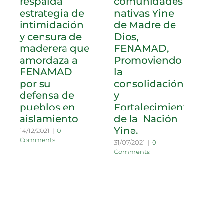
respalda
comunidades
V
estrategia de
nativas Yine
I
intimidación
de Madre de
19/
Co
y censura de
Dios,
maderera que
FENAMAD,
amordaza a
Promoviendo
FENAMAD
la
por su
consolidación
defensa de
y
pueblos en
Fortalecimiento
aislamiento
de la Nación
Yine.
14/12/2021
|
0
Comments
31/07/2021
|
0
Comments