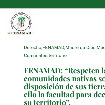
Saltar
al
contenido
Derecho
,
FENAMAD
,
Madre de Dios
,
Med
Comunales
,
territorio
FENAMAD: “Respeten la 
comunidades nativas sob
disposición de sus tier
ello la facultad para de
su territorio”.