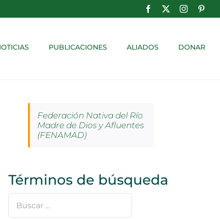
Facebook
X
Instagram
Pinte
OTICIAS
PUBLICACIONES
ALIADOS
DONAR
Federación Nativa del Río
Madre de Dios y Afluentes
(FENAMAD)
Términos de búsqueda
Buscar
…