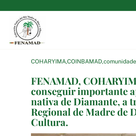
Saltar
al
contenido
COHARYIMA
,
COINBAMAD
,
comunidad
FENAMAD, COHARYIMA
conseguir importante 
nativa de Diamante, a t
Regional de Madre de Di
Cultura.