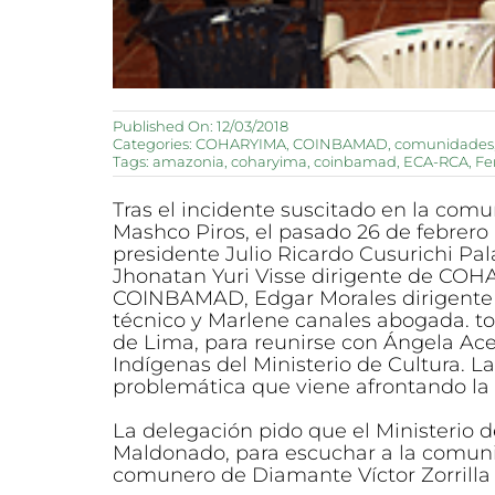
Published On: 12/03/2018
Categories:
COHARYIMA
,
COINBAMAD
,
comunidades
Tags:
amazonia
,
coharyima
,
coinbamad
,
ECA-RCA
,
F
Tras el incidente suscitado en la com
Mashco Piros, el pasado 26 de febrer
presidente Julio Ricardo Cusurichi Pal
Jhonatan Yuri Visse dirigente de COH
COINBAMAD, Edgar Morales dirigente 
técnico y Marlene canales abogada. tod
de Lima, para reunirse con Ángela Ace
Indígenas del Ministerio de Cultura. L
problemática que viene afrontando l
La delegación pido que el Ministerio d
Maldonado, para escuchar a la comuni
comunero de Diamante Víctor Zorrilla