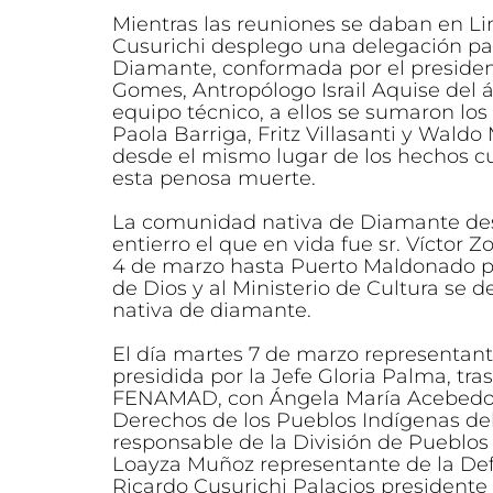
Mientras las reuniones se daban en L
Cusurichi desplego una delegación pa
Diamante, conformada por el presid
Gomes, Antropólogo Israil Aquise del
equipo técnico, a ellos se sumaron los 
Paola Barriga, Fritz Villasanti y Wald
desde el mismo lugar de los hechos cu
esta penosa muerte.
La comunidad nativa de Diamante des
entierro el que en vida fue sr. Víctor Z
4 de marzo hasta Puerto Maldonado p
de Dios y al Ministerio de Cultura se
nativa de diamante.
El día martes 7 de marzo representa
presidida por la Jefe Gloria Palma, tra
FENAMAD, con Ángela María Acebedo H
Derechos de los Pueblos Indígenas del
responsable de la División de Pueblo
Loayza Muñoz representante de la Def
Ricardo Cusurichi Palacios presidente