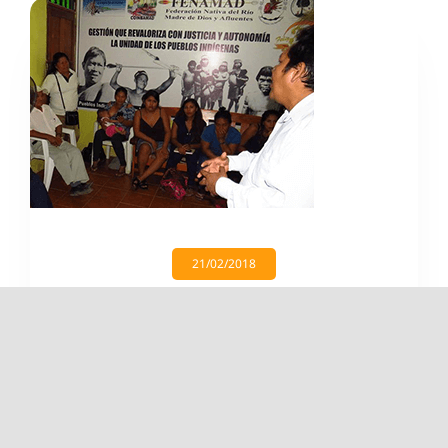
21/02/2018
Actividades
,
comunidades
,
FENAMAD
,
política
Comunidades nativas de Puerto
Nuevo y Monte Salvado piden
mayor atención por parte del
estado.