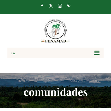
Saltar
Facebook
X
Instagram
Pinterest
al
contenido
Ir a...
comunidades