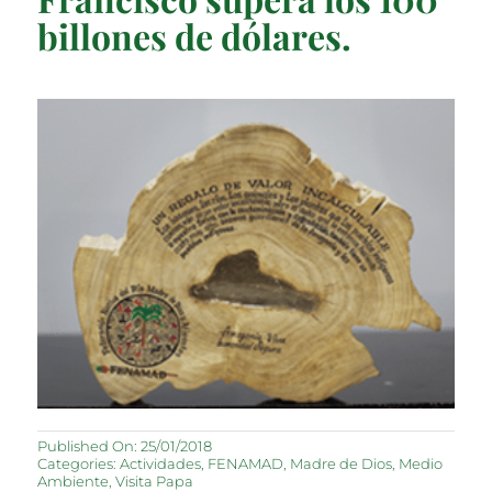
billones de dólares.
Published On: 25/01/2018
Categories:
Actividades
,
FENAMAD
,
Madre de Dios
,
Medio
Ambiente
,
Visita Papa