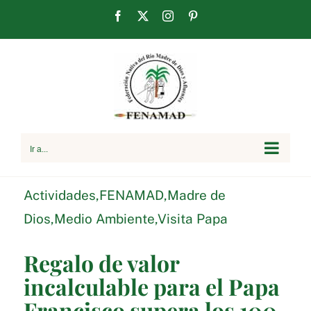
Saltar
Facebook
X
Instagram
Pinterest
al
contenido
Ir a...
Actividades
,
FENAMAD
,
Madre de
Dios
,
Medio Ambiente
,
Visita Papa
Regalo de valor
incalculable para el Papa
Francisco supera los 100