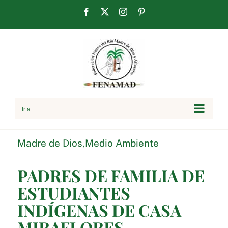
Saltar
Facebook
X
Instagram
Pinterest
al
contenido
Ir a...
Madre de Dios
,
Medio Ambiente
PADRES DE FAMILIA DE
ESTUDIANTES
INDÍGENAS DE CASA
MIRAFLORES