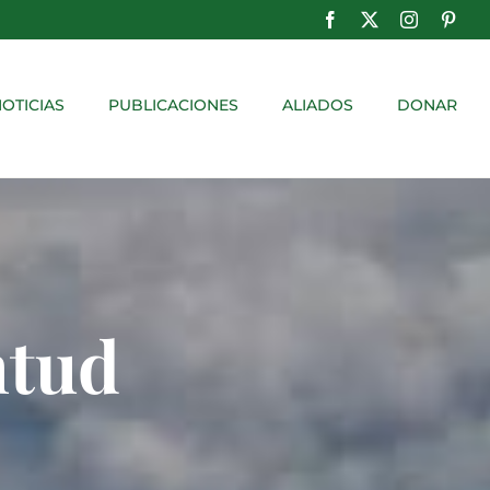
Facebook
X
Instagram
Pinte
OTICIAS
PUBLICACIONES
ALIADOS
DONAR
ntud