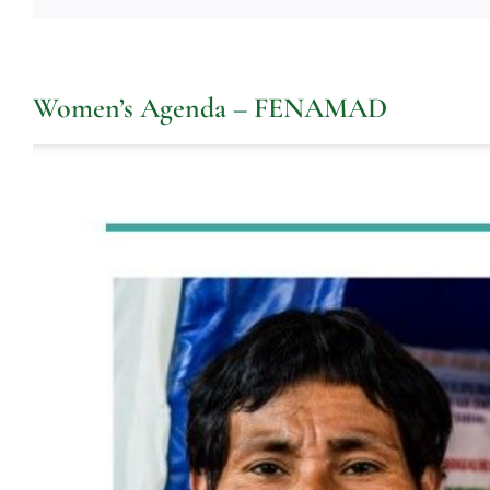
Women’s Agenda – FENAMAD
Ver
imagen
más
grande