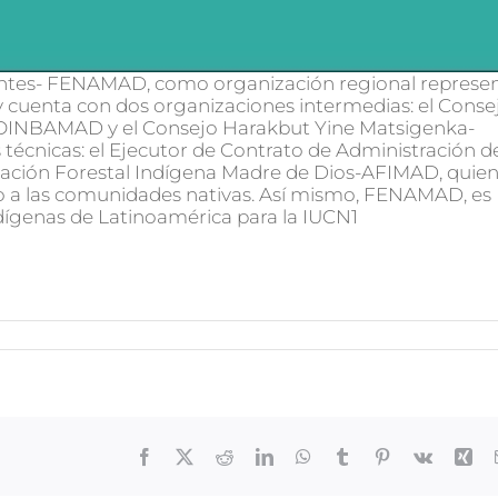
uentes- FENAMAD, como organización regional represe
y cuenta con dos organizaciones intermedias: el Conse
 COINBAMAD y el Consejo Harakbut Yine Matsigenka-
écnicas: el Ejecutor de Contrato de Administración de
ación Forestal Indígena Madre de Dios-AFIMAD, quie
o a las comunidades nativas. Así mismo, FENAMAD, es
dígenas de Latinoamérica para la IUCN1
Facebook
X
Reddit
LinkedIn
WhatsApp
Tumblr
Pinterest
Vk
Xin