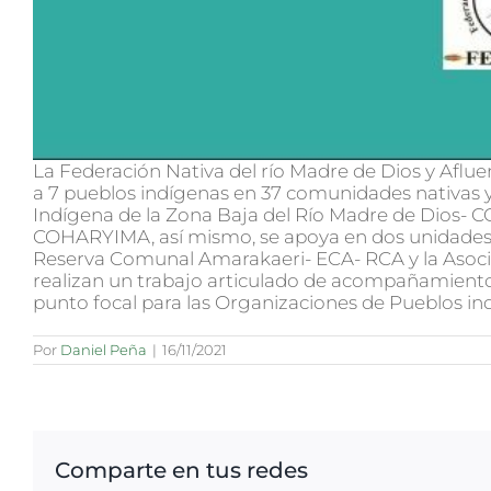
La Federación Nativa del río Madre de Dios y Afl
a 7 pueblos indígenas en 37 comunidades nativas 
Indígena de la Zona Baja del Río Madre de Dios-
COHARYIMA, así mismo, se apoya en dos unidades t
Reserva Comunal Amarakaeri- ECA- RCA y la Asoci
realizan un trabajo articulado de acompañamient
punto focal para las Organizaciones de Pueblos in
Por
Daniel Peña
|
16/11/2021
Comparte en tus redes