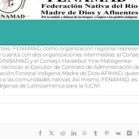
uentes- FENAMAD, como organización regional represe
y cuenta con dos organizaciones intermedias: el Conse
 COINBAMAD y el Consejo Harakbut Yine Matsigenka-
écnicas: el Ejecutor de Contrato de Administración de
ación Forestal Indígena Madre de Dios-AFIMAD, quie
o a las comunidades nativas. Así mismo, FENAMAD, es
dígenas de Latinoamérica para la IUCN1
Facebook
X
Reddit
LinkedIn
WhatsApp
Tumblr
Pinterest
Vk
Xin