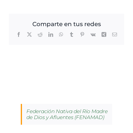
Comparte en tus redes
Facebook
X
Reddit
LinkedIn
WhatsApp
Tumblr
Pinterest
Vk
Xing
Correo
electrón
Federación Nativa del Río Madre
de Dios y Afluentes (FENAMAD)