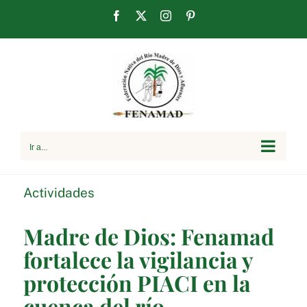
Saltar
Facebook
X
Instagram
Pinterest
al
contenido
Ir a...
Actividades
Madre de Dios: Fenamad
fortalece la vigilancia y
protección PIACI en la
cuenca del río