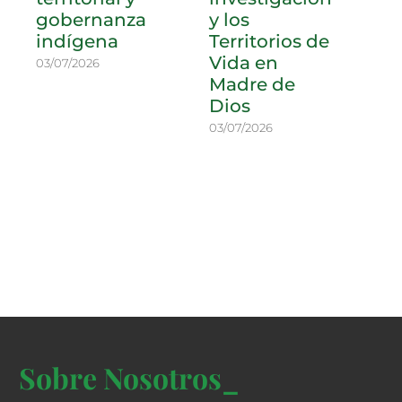
gobernanza
y los
an
indígena
Territorios de
m
Vida en
ac
03/07/2026
Madre de
i
Dios
po
Pr
03/07/2026
04/
Sobre Nosotros_