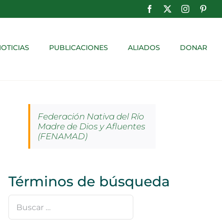
Facebook
X
Instagram
Pinte
OTICIAS
PUBLICACIONES
ALIADOS
DONAR
Federación Nativa del Río
Madre de Dios y Afluentes
(FENAMAD)
Términos de búsqueda
Buscar
…