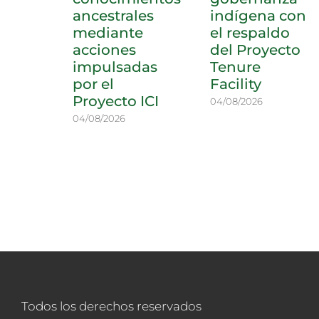
ancestrales
indígena con
mediante
el respaldo
acciones
del Proyecto
impulsadas
Tenure
por el
Facility
Proyecto ICI
04/08/2026
04/08/2026
Todos los derechos reservados