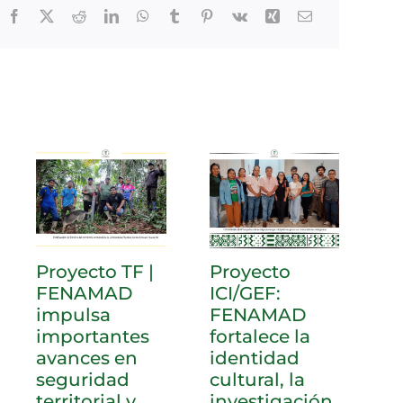
Proyecto TF |
Proyecto
F
FENAMAD
ICI/GEF:
fo
impulsa
FENAMAD
pr
importantes
fortalece la
te
avances en
identidad
g
seguridad
cultural, la
in
territorial y
investigación
c